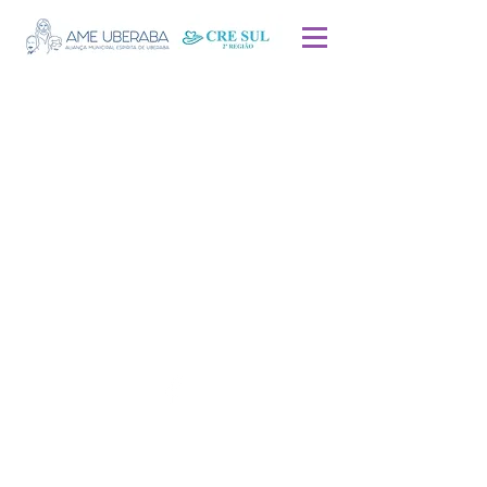
Endereço
: R. Barão de Ituberaba, 449 -
Bairro Estados Unidos, Uberaba - MG,
38025-230