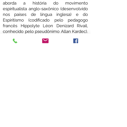
aborda a história do movimento
espiritualista anglo-saxônico (desenvolvido
nos países de língua inglesa) e do
Espiritismo (codificado pelo pedagogo
francês Hippolyte Léon Denizard Rivail,
conhecido pelo pseudônimo Allan Kardec).
Além desses movimentos Conan Doyle
enfatizou sobre os movimentos
espiritualistas alemão e italiano, com
destaque para os fenômenos físicos e as
materializações espirituais produzidas por
Eusápia Paladino e Mina "Margery"
Crandon. O assunto foi retomado em "The
Land of Mist" (1926), de natureza ficcional,
com o personagem "Professor Challenger".
As Irmãs Fox
Endereço
: R. Barão de Ituberaba, 449 -