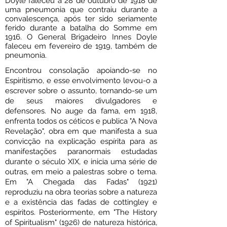
Doyle faleceu a 28 de outubro de 1918 de
uma pneumonia que contraiu durante a
convalescença, após ter sido seriamente
ferido durante a batalha do Somme em
1916. O General Brigadeiro Innes Doyle
faleceu em fevereiro de 1919, também de
pneumonia.
Encontrou consolação apoiando-se no
Espiritismo, e esse envolvimento levou-o a
escrever sobre o assunto, tornando-se um
de seus maiores divulgadores e
defensores. No auge da fama, em 1918,
enfrenta todos os céticos e publica "A Nova
Revelação", obra em que manifesta a sua
convicção na explicação espírita para as
manifestações paranormais estudadas
durante o século XIX, e inicia uma série de
outras, em meio a palestras sobre o tema.
Em "A Chegada das Fadas" (1921)
reproduziu na obra teorias sobre a natureza
e a existência das fadas de cottingley e
espíritos. Posteriormente, em "The History
of Spiritualism" (1926) de natureza histórica,